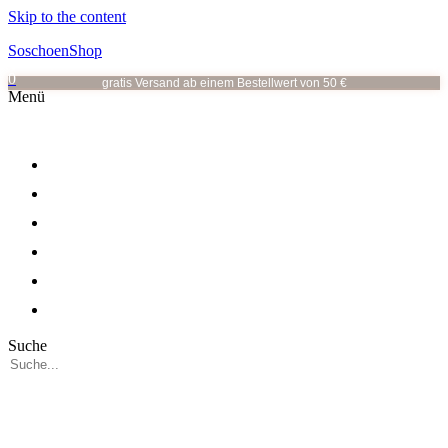
Skip to the content
SoschoenShop
0
gratis Versand ab einem Bestellwert von 50 €
Menü
OHRRINGE
OHRSTECKER
HALSKETTEN
ALLE KATEGORIEN
VOR ORT
ÜBER MICH
Suche